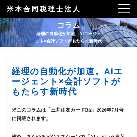
米本合同税理士法人
コラム
経理の自動化が加速。AIエージェ
ント×会計ソフトがもたらす新時代
経理の自動化が加速。AIエ
ージェント×会計ソフトが
もたらす新時代
※このコラムは「三井住友カードBiz」2026年7月号
に掲載されます。
昨今、あらゆるビジネスシーンで「AI」という言葉